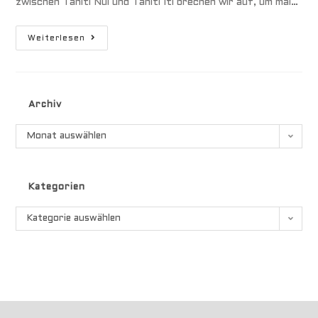
zwischen Tahiti Nui und Tahiti Iti brechen wir auf, um mal…
Makatea
Weiterlesen
&
Rangiroa
Archiv
Archiv
Monat auswählen
Kategorien
Kategorien
Kategorie auswählen