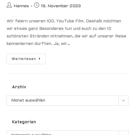
Beitrags-
Beitrag
Hannes
19. November 2023
Autor:
veröffentlicht:
Wir feiern unseren 100. YouTube Film. Deshalb möchten
wir etwas ganz Besonderes tun und euch zu den 10
schönsten Stränden mitnehmen, die wir auf unserer Reise
kennenlernen durften. Ja, wir…
Die
Weiterlesen
10
Schönsten
Strände
Unserer
Reise
Archiv
Archiv
Monat auswählen
Kategorien
Kategorien