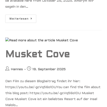
be available here from October 26, 2025. Ambrym Wir
segeln in den…
Back
Weiterlesen
To
Our
Roots
Musket Cove
Beitrags-
Beitrag
Hannes
19. September 2025
Autor:
veröffentlicht:
Den Film zu diesem Blogbeitrag findet ihr hier:
https://youtu.be/-gcVq56o1DUYou can find the film about
this blog post: https://youtu.be/-gcVq56o1DU Musket
Cove Musket Cove ist ein beliebtes Resort auf der Insel
Malolo…