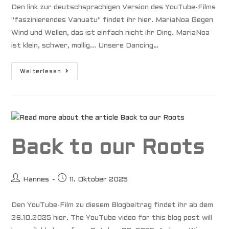
Den link zur deutschsprachigen Version des YouTube-Films
"faszinierendes Vanuatu" findet ihr hier. MariaNoa Gegen
Wind und Wellen, das ist einfach nicht ihr Ding. MariaNoa
ist klein, schwer, mollig... Unsere Dancing…
Faszinierendes
Weiterlesen
Vanuatu
Back to our Roots
Beitrags-
Beitrag
Hannes
11. Oktober 2025
Autor:
veröffentlicht:
Den YouTube-Film zu diesem Blogbeitrag findet ihr ab dem
26.10.2025 hier. The YouTube video for this blog post will