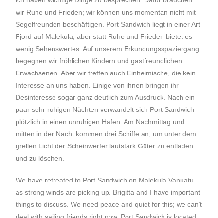
ich haben wichtige Dinge zu besprechen. Dafür brauchen
wir Ruhe und Frieden; wir können uns momentan nicht mit
Segelfreunden beschäftigen. Port Sandwich liegt in einer Art
Fjord auf Malekula, aber statt Ruhe und Frieden bietet es
wenig Sehenswertes. Auf unserem Erkundungsspaziergang
begegnen wir fröhlichen Kindern und gastfreundlichen
Erwachsenen. Aber wir treffen auch Einheimische, die kein
Interesse an uns haben. Einige von ihnen bringen ihr
Desinteresse sogar ganz deutlich zum Ausdruck. Nach ein
paar sehr ruhigen Nächten verwandelt sich Port Sandwich
plötzlich in einen unruhigen Hafen. Am Nachmittag und
mitten in der Nacht kommen drei Schiffe an, um unter dem
grellen Licht der Scheinwerfer lautstark Güter zu entladen
und zu löschen.
We have retreated to Port Sandwich on Malekula Vanuatu
as strong winds are picking up. Brigitta and I have important
things to discuss. We need peace and quiet for this; we can’t
deal with sailing friends right now. Port Sandwich is located