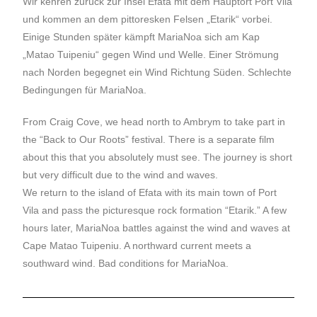
Wir kehren zurück zur Insel Efata mit dem Hauptort Port Vila
und kommen an dem pittoresken Felsen „Etarik“ vorbei.
Einige Stunden später kämpft MariaNoa sich am Kap
„Matao Tuipeniu“ gegen Wind und Welle. Einer Strömung
nach Norden begegnet ein Wind Richtung Süden. Schlechte
Bedingungen für MariaNoa.
From Craig Cove, we head north to Ambrym to take part in
the “Back to Our Roots” festival. There is a separate film
about this that you absolutely must see. The journey is short
but very difficult due to the wind and waves.
We return to the island of Efata with its main town of Port
Vila and pass the picturesque rock formation “Etarik.” A few
hours later, MariaNoa battles against the wind and waves at
Cape Matao Tuipeniu. A northward current meets a
southward wind. Bad conditions for MariaNoa.