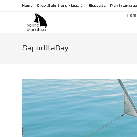
Zum
Home
Crew,Schiff und Media
Blogseite
Plan Internatio
Inhalt
Hom
springen
SapodillaBay