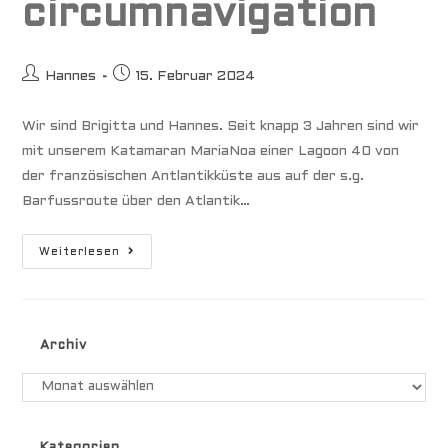
circumnavigation
Beitrags-
Beitrag
Hannes
15. Februar 2024
Autor:
veröffentlicht:
Wir sind Brigitta und Hannes. Seit knapp 3 Jahren sind wir
mit unserem Katamaran MariaNoa einer Lagoon 40 von
der französischen Antlantikküste aus auf der s.g.
Barfussroute über den Atlantik…
Lagoon
Weiterlesen
40
Walkaround
Ready
For
Circumnavigation
Archiv
Archiv