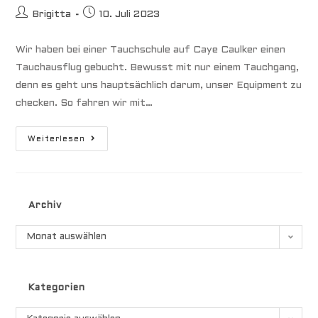
Beitrags-
Beitrag
Brigitta
10. Juli 2023
Autor:
veröffentlicht:
Wir haben bei einer Tauchschule auf Caye Caulker einen
Tauchausflug gebucht. Bewusst mit nur einem Tauchgang,
denn es geht uns hauptsächlich darum, unser Equipment zu
checken. So fahren wir mit…
Sailing
Weiterlesen
Belize
–
Tauchgang
Endet
Im
Fiasko
Archiv
Archiv
Monat auswählen
Kategorien
Kategorien