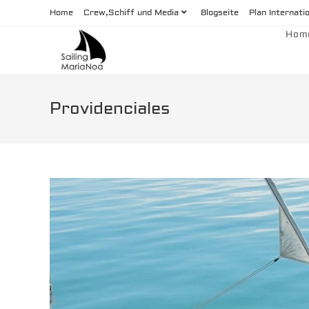
Zum
Home
Crew,Schiff und Media
Blogseite
Plan Internati
Inhalt
Hom
springen
Providenciales