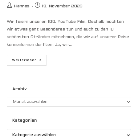
Beitrags-
Beitrag
Hannes
19. November 2023
Autor:
veröffentlicht:
Wir feiern unseren 100. YouTube Film. Deshalb möchten
wir etwas ganz Besonderes tun und euch zu den 10
schönsten Stränden mitnehmen, die wir auf unserer Reise
kennenlernen durften. Ja, wir…
Die
Weiterlesen
10
Schönsten
Strände
Unserer
Reise
Archiv
Archiv
Kategorien
Kategorien