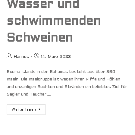
Wasser und
schwimmenden
Schweinen
Beitrags-
Beitrag
Hannes
14. März 2023
Autor:
veröffentlicht:
Exuma Islands in den Bahamas besteht aus über 360
Inseln. Die Inselgruppe ist wegen ihrer Riffe und Höhlen
und unzähligen Buchten und Stränden ein beliebtes Ziel für
Segler und Taucher.…
Bahamas
Weiterlesen
–
Das
Klischee
Von
Türkisfarbenem
Wasser