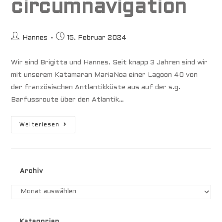
circumnavigation
Beitrags-
Beitrag
Hannes
15. Februar 2024
Autor:
veröffentlicht:
Wir sind Brigitta und Hannes. Seit knapp 3 Jahren sind wir
mit unserem Katamaran MariaNoa einer Lagoon 40 von
der französischen Antlantikküste aus auf der s.g.
Barfussroute über den Atlantik…
Lagoon
Weiterlesen
40
Walkaround
Ready
For
Circumnavigation
Archiv
Archiv