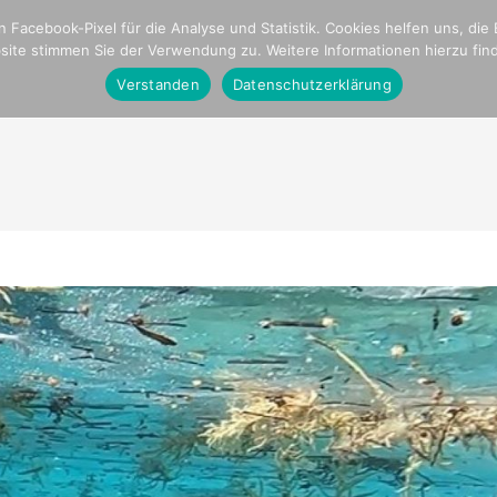
onal
Parkinson
Stationen unserer Reise
 Facebook-Pixel für die Analyse und Statistik. Cookies helfen uns, die
ite stimmen Sie der Verwendung zu. Weitere Informationen hierzu fin
ome
Crew,Schiff und Media
Blogseite
Plan Intern
Verstanden
Datenschutzerklärung