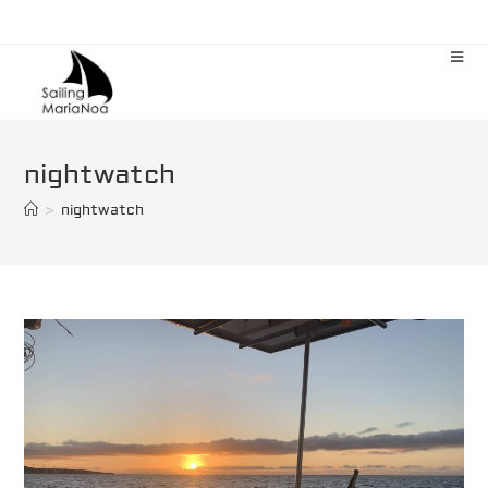
Zum
Inhalt
springen
nightwatch
>
nightwatch