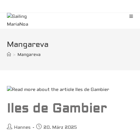
Zum
Inhalt
springen
Mangareva
>
Mangareva
Iles de Gambier
Beitrags-
Beitrag
Hannes
20. März 2025
Autor:
veröffentlicht: