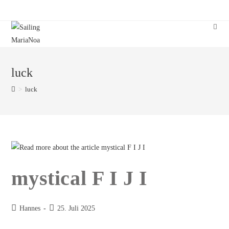
Zum
Inhalt
springen
luck
>
luck
mystical F I J I
Beitrags-
Beitrag
Hannes
25. Juli 2025
Autor:
veröffentlicht: