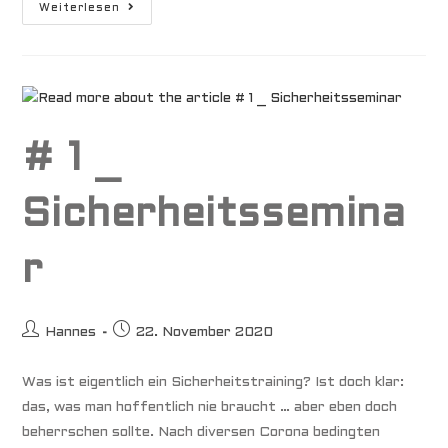
#
Weiterlesen
2
_
Radar
# 1 _
Sicherheitssemina
r
Beitrags-
Beitrag
Hannes
22. November 2020
Autor:
veröffentlicht:
Was ist eigentlich ein Sicherheitstraining? Ist doch klar:
das, was man hoffentlich nie braucht … aber eben doch
beherrschen sollte. Nach diversen Corona bedingten