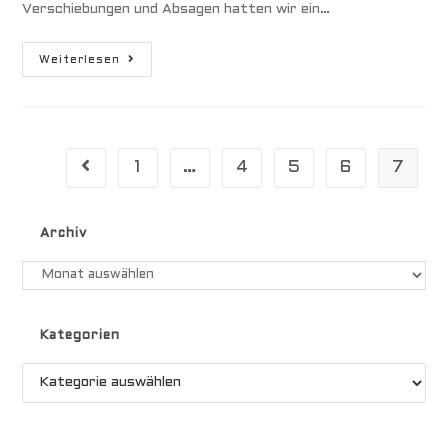
Verschiebungen und Absagen hatten wir ein…
#
Weiterlesen
1
_
Sicherheitsseminar
1
…
4
5
6
7
Gehe zur vorherigen Seite
Archiv
Archiv
Kategorien
Kategorien