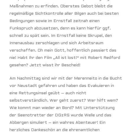
Maßnahmen zu erfinden. Oberstes Gebot bleibt die
regelmäßige Sichtkontrolle aller Bilgen auch bei besten
Bedingungen sowie im Ernstfall zeitnah einen
Funkspruch abzusetzen, denn es kann hierfür ggf.
schnell zu spät sein. Im Ernstfall keine Skrupel, den
Innenausbau zerschlagen und sich Arbeitsraum
verschaffen. Oh mein Gott, hoffentlich passiert das
nie! Habt Ihr den Film „All ist lost!“ mit Robert Redford
gesehen? Jetzt wisst ihr Bescheid!
Am Nachmittag sind wir mit der Merenneito in die Bucht
vor Neustadt gefahren und haben das Evakuieren in
eine Rettungsinsel geübt – auch nicht
selbstverständlich. Wer geht zuerst? Wer hilft wem?
Wie kommt man wieder an Bord? Mit Unterstützung
der Seenotretter der
DGzRS
wurde Welle und das
Abbergen simuliert – ein wahres Abenteuer! Ein
herzliches Dankeschön an die ehrenamtlichen