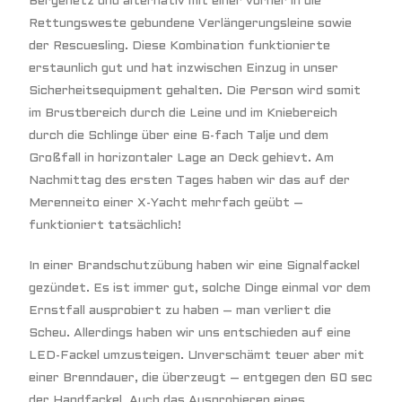
Bergenetz und alternativ mit einer vorher in die
Rettungsweste gebundene Verlängerungsleine sowie
der Rescuesling. Diese Kombination funktionierte
erstaunlich gut und hat inzwischen Einzug in unser
Sicherheitsequipment gehalten. Die Person wird somit
im Brustbereich durch die Leine und im Kniebereich
durch die Schlinge über eine 6-fach Talje und dem
Großfall in horizontaler Lage an Deck gehievt. Am
Nachmittag des ersten Tages haben wir das auf der
Merenneito einer X-Yacht mehrfach geübt –
funktioniert tatsächlich!
In einer Brandschutzübung haben wir eine Signalfackel
gezündet. Es ist immer gut, solche Dinge einmal vor dem
Ernstfall ausprobiert zu haben – man verliert die
Scheu. Allerdings haben wir uns entschieden auf eine
LED-Fackel umzusteigen. Unverschämt teuer aber mit
einer Brenndauer, die überzeugt – entgegen den 60 sec
der Handfackel. Auch das Ausprobieren eines