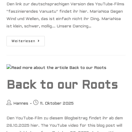
Den link zur deutschsprachigen Version des YouTube-Films
"faszinierendes Vanuatu" findet ihr hier. MariaNoa Gegen
Wind und Wellen, das ist einfach nicht ihr Ding. MariaNoa
ist klein, schwer, mollig... Unsere Dancing…
Faszinierendes
Weiterlesen
Vanuatu
Back to our Roots
Beitrags-
Beitrag
Hannes
11. Oktober 2025
Autor:
veröffentlicht:
Den YouTube-Film zu diesem Blogbeitrag findet ihr ab dem
26.10.2025 hier. The YouTube video for this blog post will