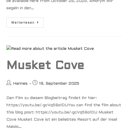
be available here from October 26, 2025. Ambrym Wir
segeln in den…
Back
Weiterlesen
To
Our
Roots
Musket Cove
Beitrags-
Beitrag
Hannes
19. September 2025
Autor:
veröffentlicht:
Den Film zu diesem Blogbeitrag findet ihr hier:
https://youtu.be/-gcVq56o1DUYou can find the film about
this blog post: https://youtu.be/-gcVq56o1DU Musket
Cove Musket Cove ist ein beliebtes Resort auf der Insel
Malolo…