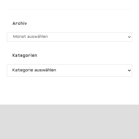
_
Parasailor
Archiv
Archiv
Kategorien
Kategorien