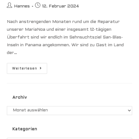
Beitrags-
Beitrag
Hannes
12. Februar 2024
Autor:
veröffentlicht:
Nach anstrengenden Monaten rund um die Reparatur
unserer MariaNoa und einer insgesamt 12-tägigen
Überfahrt sind wir endlich im Sehnsuchtsziel San-Blas-
Inseln in Panama angekommen. Wir sind zu Gast im Land
der…
San-
Weiterlesen
Blas-
Inseln
Zu
Gast
Im
Land
Archiv
Der
Kuna-
Indianer
Archiv
Kategorien