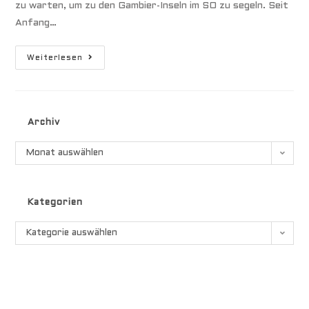
zu warten, um zu den Gambier-Inseln im SO zu segeln. Seit
Anfang…
Südseeatoll
Weiterlesen
Hao
Archiv
Archiv
Monat auswählen
Kategorien
Kategorien
Kategorie auswählen