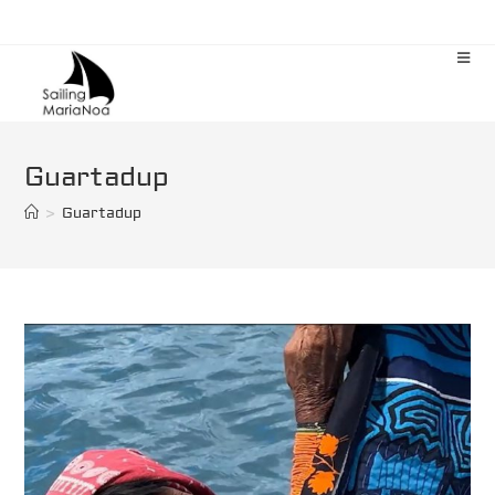
Zum
Inhalt
springen
Guartadup
>
Guartadup