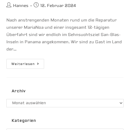
Beitrags-
Beitrag
Hannes
12. Februar 2024
Autor:
veröffentlicht:
Nach anstrengenden Monaten rund um die Reparatur
unserer MariaNoa und einer insgesamt 12-tägigen
Überfahrt sind wir endlich im Sehnsuchtsziel San-Blas-
Inseln in Panama angekommen. Wir sind zu Gast im Land
der…
San-
Weiterlesen
Blas-
Inseln
Zu
Gast
Im
Land
Archiv
Der
Kuna-
Indianer
Archiv
Kategorien