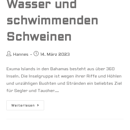
Wasser und
schwimmenden
Schweinen
Beitrags-
Beitrag
Hannes
14. März 2023
Autor:
veröffentlicht:
Exuma Islands in den Bahamas besteht aus über 360
Inseln. Die Inselgruppe ist wegen ihrer Riffe und Höhlen
und unzähligen Buchten und Stränden ein beliebtes Ziel
für Segler und Taucher.…
Bahamas
Weiterlesen
–
Das
Klischee
Von
Türkisfarbenem
Wasser