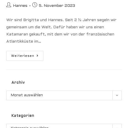
Beitrags-
Beitrag
Hannes
5. November 2023
Autor:
veröffentlicht:
Wir sind Brigitta und Hannes. Seit 2 ½ Jahren segeln wir
gemeinsam um die Welt. Dafür haben wir uns einen
Katamaran gekauft, mit dem wir von der französischen
Atlantikküste im…
Die
Weiterlesen
6
Größten
Gefahren
Unserer
Reise
Archiv
Archiv
Monat auswählen
Kategorien
Kategorien