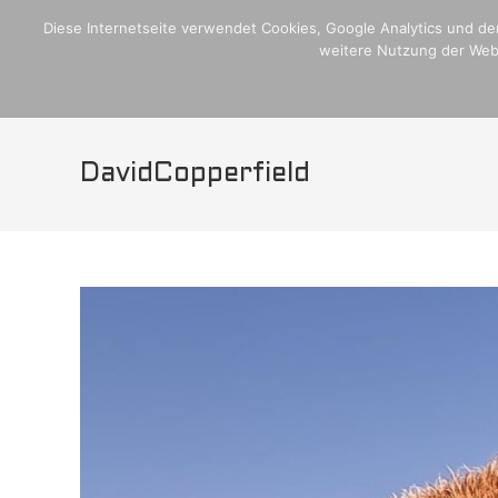
Zum
Home
Crew,Schiff und Media
Blogseite
Plan Internati
Diese Internetseite verwendet Cookies, Google Analytics und den
Inhalt
weitere Nutzung der Webs
H
springen
DavidCopperfield