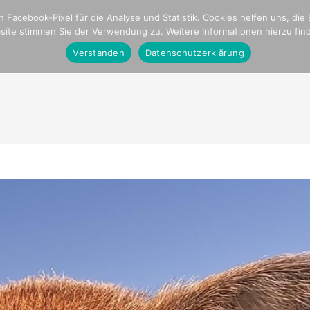
onal
Parkinson
Stationen unserer Reise
 Facebook-Pixel für die Analyse und Statistik. Cookies helfen uns, die
ite stimmen Sie der Verwendung zu. Weitere Informationen hierzu fin
ome
Crew,Schiff und Media
Blogseite
Plan Intern
Verstanden
Datenschutzerklärung