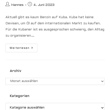
Beitrags-
Beitrag
Hannes
4. Juni 2023
Autor:
veröffentlicht:
Aktuell gibt es kaum Benzin auf Kuba. Kuba hat keine
Devisen, um Öl auf dem internationalen Markt zu kaufen.
Für die Kubaner ist es ausgesprochen schwierig, den Alltag
zu organisieren.…
Sailing
Weiterlesen
Cuba
In
Zeiten
Des
Embargos
Archiv
Archiv
Kategorien
Kategorien