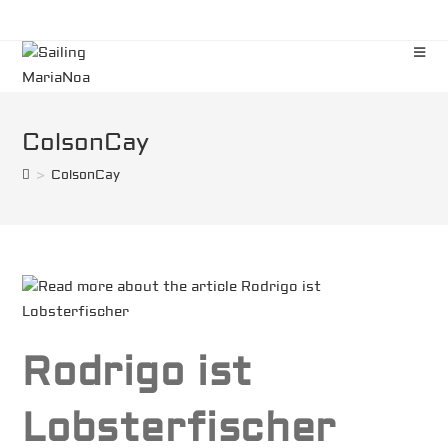
Zum
Inhalt
springen
ColsonCay
>
ColsonCay
Rodrigo ist
Lobsterfischer