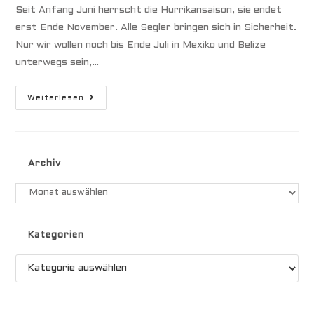
Seit Anfang Juni herrscht die Hurrikansaison, sie endet
erst Ende November. Alle Segler bringen sich in Sicherheit.
Nur wir wollen noch bis Ende Juli in Mexiko und Belize
unterwegs sein,…
Isla
Weiterlesen
Mujerez
&
Yukatan,
Mexiko
Archiv
Archiv
Kategorien
Kategorien