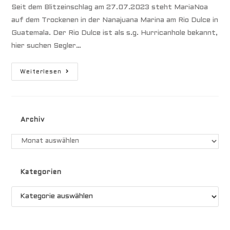
Seit dem Blitzeinschlag am 27.07.2023 steht MariaNoa
auf dem Trockenen in der Nanajuana Marina am Rio Dulce in
Guatemala. Der Rio Dulce ist als s.g. Hurricanhole bekannt,
hier suchen Segler…
Ich
Weiterlesen
Muss
Jetzt
Hier
Raus
Archiv
Archiv
Kategorien
Kategorien