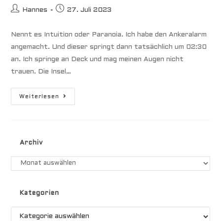
Beitrags-
Beitrag
Hannes
27. Juli 2023
Autor:
veröffentlicht:
Nennt es Intuition oder Paranoia. Ich habe den Ankeralarm
angemacht. Und dieser springt dann tatsächlich um 02:30
an. Ich springe an Deck und mag meinen Augen nicht
trauen. Die Insel…
Mooring
Weiterlesen
Gebrochen
–
MariaNoa
Driftet
Ins
Riff
Archiv
Archiv
Kategorien
Kategorien