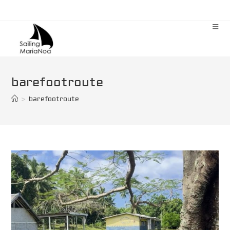
Zum
Inhalt
springen
barefootroute
>
barefootroute