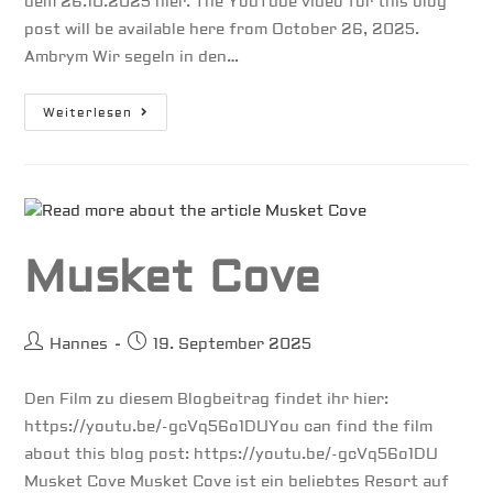
dem 26.10.2025 hier. The YouTube video for this blog
post will be available here from October 26, 2025.
Ambrym Wir segeln in den…
Back
Weiterlesen
To
Our
Roots
Musket Cove
Beitrags-
Beitrag
Hannes
19. September 2025
Autor:
veröffentlicht:
Den Film zu diesem Blogbeitrag findet ihr hier:
https://youtu.be/-gcVq56o1DUYou can find the film
about this blog post: https://youtu.be/-gcVq56o1DU
Musket Cove Musket Cove ist ein beliebtes Resort auf