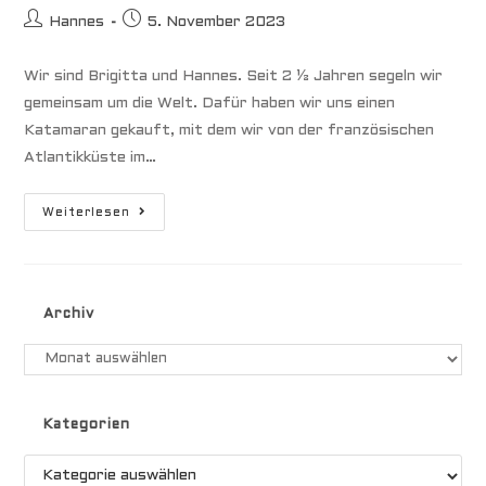
Beitrags-
Beitrag
Hannes
5. November 2023
Autor:
veröffentlicht:
Wir sind Brigitta und Hannes. Seit 2 ½ Jahren segeln wir
gemeinsam um die Welt. Dafür haben wir uns einen
Katamaran gekauft, mit dem wir von der französischen
Atlantikküste im…
Die
Weiterlesen
6
Größten
Gefahren
Unserer
Reise
Archiv
Archiv
Kategorien
Kategorien