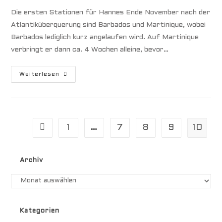
Die ersten Stationen für Hannes Ende November nach der
Atlantiküberquerung sind Barbados und Martinique, wobei
Barbados lediglich kurz angelaufen wird. Auf Martinique
verbringt er dann ca. 4 Wochen alleine, bevor…
SVG
Weiterlesen
Trauminseln
In
Der
Karibik
1
…
7
8
9
10
Gehe zur vorherigen Seite
Archiv
Archiv
Kategorien