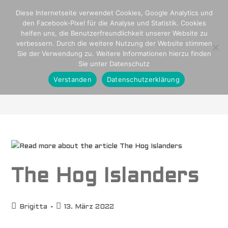
Zum
Diese Internetseite verwendet Cookies, Google Analytics und
Inhalt
den Facebook-Pixel für die Analyse und Statistik. Cookies
springen
helfen uns, die Benutzerfreundlichkeit unserer Website zu
verbessern. Durch die weitere Nutzung der Website stimmen
Sie der Verwendung zu. Weitere Informationen hierzu finden
Sie unter Datenschutz
Karibik
Verstanden
Datenschutzerklärung
>
Karibik
>
Seite 10
The Hog Islanders
Beitrags-
Beitrag
Brigitta
13. März 2022
Autor:
veröffentlicht: