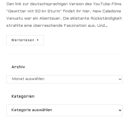
Den link zur deutschsprachigen Version des YouTube-Films
"Gewitter mit 50 kn Sturm" findet ihr hier. New Caledonia
Vanuatu war ein Abenteuer. Die eklatante Rückständigkeit
strahlte eine überraschende Faszination aus. Und…
Gewitter
Weiterlesen
Mit
50
Kn
Sturm
Archiv
Archiv
Kategorien
Kategorien