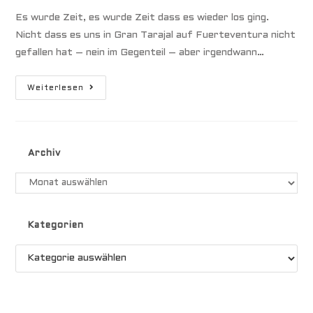
Es wurde Zeit, es wurde Zeit dass es wieder los ging.
Nicht dass es uns in Gran Tarajal auf Fuerteventura nicht
gefallen hat – nein im Gegenteil – aber irgendwann…
Zeit
Weiterlesen
Um
Weiter
Zu
Ziehen,
Fuerteventura
Nach
Archiv
Gran
Canaria
Archiv
Kategorien
Kategorien