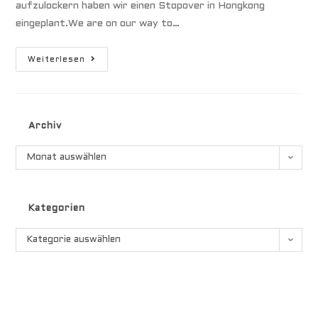
aufzulockern haben wir einen Stopover in Hongkong
eingeplant.We are on our way to…
H
Weiterlesen
O
N
G
K
O
N
Archiv
G
Archiv
Monat auswählen
Kategorien
Kategorien
Kategorie auswählen