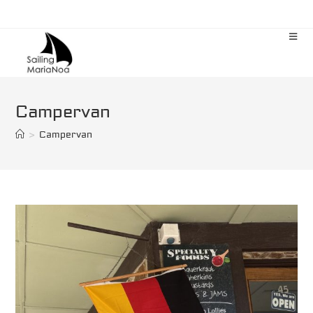
Zum
Inhalt
springen
Campervan
>
Campervan