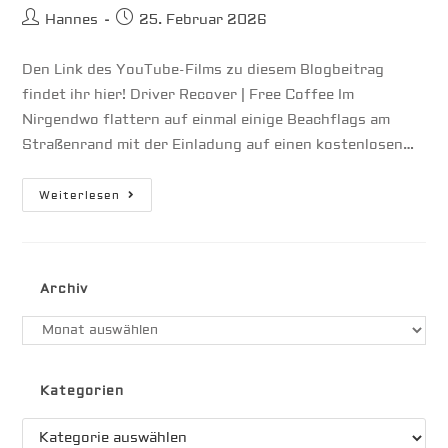
Beitrags-
Beitrag
Hannes
25. Februar 2026
Autor:
veröffentlicht:
Den Link des YouTube-Films zu diesem Blogbeitrag
findet ihr hier! Driver Recover | Free Coffee Im
Nirgendwo flattern auf einmal einige Beachflags am
Straßenrand mit der Einladung auf einen kostenlosen…
Roadtrip
Weiterlesen
Great
Otway
–
East
Of
Adelaide
Archiv
Archiv
Kategorien
Kategorien