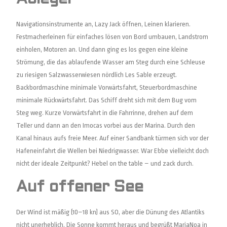
Navigationsinstrumente an, Lazy Jack öffnen, Leinen klarieren.
Festmacherleinen für einfaches lösen von Bord umbauen, Landstrom
einholen, Motoren an. Und dann ging es los gegen eine kleine
Strömung, die das ablaufende Wasser am Steg durch eine Schleuse
zu riesigen Salzwasserwiesen nördlich Les Sable erzeugt.
Backbordmaschine minimale Vorwärtsfahrt, Steuerbordmaschine
minimale Rückwärtsfahrt. Das Schiff dreht sich mit dem Bug vom
Steg weg. Kurze Vorwärtsfahrt in die Fahrrinne, drehen auf dem
Teller und dann an den Imocas vorbei aus der Marina. Durch den
Kanal hinaus aufs freie Meer. Auf einer Sandbank türmen sich vor der
Hafeneinfahrt die Wellen bei Niedrigwasser. War Ebbe vielleicht doch
nicht der ideale Zeitpunkt? Hebel on the table – und zack durch.
Auf offener See
Der Wind ist mäßig (10–18 kn) aus SO, aber die Dünung des Atlantiks
nicht unerheblich. Die Sonne kommt heraus und begrüßt MariaNoa in