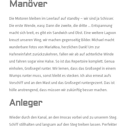
Manöver
Die Motoren bleiben im Leerlauf auf standby – wir sind ja Schisser.
Die erste Wende, easy. Dann die zweite, die dritte … Entspannung
macht sich breit, es gibt ein Sandwich und Obst. Eine weitere Lagoon
kreuzt unseren Weg, wir machen gegenseitig Bilder. Michael macht
wunderbare Fotos von MariaNoa, herzlichen Dank! Um zur
Hafeneinfahrt zurückzukehren, fallen wir ab auf achterliche Winde
und fahren sogar eine Halse. So ist das Repertoire komplett. Genua
einholen, Großsegel runter. Wir lernen, dass das Großsegel in einem
Wumps runter muss, sonst bleibt es stecken. Ich also erneut aufs
Vorschiff und an den Mast und das Großsegel runtergezerrt. Das ist
hölle anstrengend, dass müssen wir zukünftig besser machen.
Anleger
Wieder durch den Kanal, an den Imocas vorbei und zu unserem Steg.
Schiff stillhalten und langsam auf den Steg treiben lassen. Perfekter