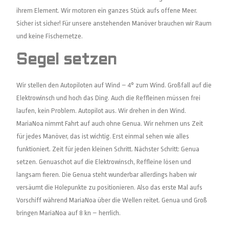
ihrem Element. Wir motoren ein ganzes Stück aufs offene Meer.
Sicher ist sicher! Für unsere anstehenden Manöver brauchen wir Raum
und keine Fischernetze.
Segel setzen
Wir stellen den Autopiloten auf Wind – 4° zum Wind. Großfall auf die
Elektrowinsch und hoch das Ding. Auch die Reffleinen müssen frei
laufen, kein Problem. Autopilot aus. Wir drehen in den Wind.
MariaNoa nimmt Fahrt auf auch ohne Genua. Wir nehmen uns Zeit
für jedes Manöver, das ist wichtig. Erst einmal sehen wie alles
funktioniert. Zeit für jeden kleinen Schritt. Nächster Schritt: Genua
setzen. Genuaschot auf die Elektrowinsch, Reffleine lösen und
langsam fieren. Die Genua steht wunderbar allerdings haben wir
versäumt die Holepunkte zu positionieren. Also das erste Mal aufs
Vorschiff während MariaNoa über die Wellen reitet. Genua und Groß
bringen MariaNoa auf 8 kn – herrlich.