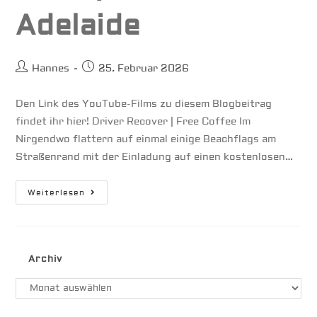
Adelaide
Beitrags-
Beitrag
Hannes
25. Februar 2026
Autor:
veröffentlicht:
Den Link des YouTube-Films zu diesem Blogbeitrag
findet ihr hier! Driver Recover | Free Coffee Im
Nirgendwo flattern auf einmal einige Beachflags am
Straßenrand mit der Einladung auf einen kostenlosen…
Roadtrip
Weiterlesen
Great
Otway
–
East
Of
Adelaide
Archiv
Archiv