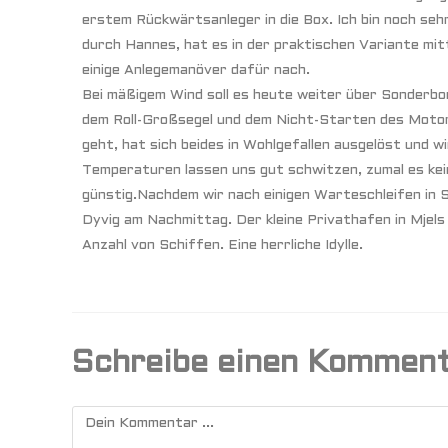
erstem Rückwärtsanleger in die Box. Ich bin noch se
durch Hannes, hat es in der praktischen Variante mitt
einige Anlegemanöver dafür nach.
Bei mäßigem Wind soll es heute weiter über Sonderbo
dem Roll-Großsegel und dem Nicht-Starten des Motors
geht, hat sich beides in Wohlgefallen ausgelöst und 
Temperaturen lassen uns gut schwitzen, zumal es kein
günstig.Nachdem wir nach einigen Warteschleifen in S
Dyvig am Nachmittag. Der kleine Privathafen in Mjels 
Anzahl von Schiffen. Eine herrliche Idylle.
Schreibe einen Kommen