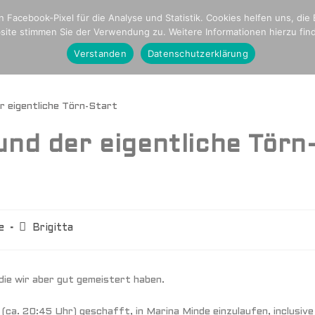
onal
Parkinson
Stationen unserer Reise
 Facebook-Pixel für die Analyse und Statistik. Cookies helfen uns, die
ite stimmen Sie der Verwendung zu. Weitere Informationen hierzu fin
ome
Crew,Schiff und Media
Blogseite
Plan Intern
Verstanden
Datenschutzerklärung
nd der eigentliche Törn
e
Brigitta
 die wir aber gut gemeistert haben.
ca. 20:45 Uhr) geschafft, in Marina Minde einzulaufen, inclusive