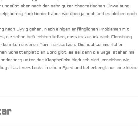
hr ungeübt aber nach der sehr guter theoretischen Einweisung
elprächtig funktioniert aber wie üben ja noch und es bleiben noch
rg nach Dyvig gehen. Nach einigen anfänglichen Problemen mit
, die schon befürchten ließen, dass es zurück nach Flensburg
wir konnten unseren Törn fortsetzen. Die hochsommerlichen
en Schattenplatz an Bord gibt, es sei denn die Segel stehen mal
onderborg unter der Klappbrücke hindurch sind, erreichen wir
liegt fast versteckt in einem Fjord und beherbergt nur eine kleine
tar