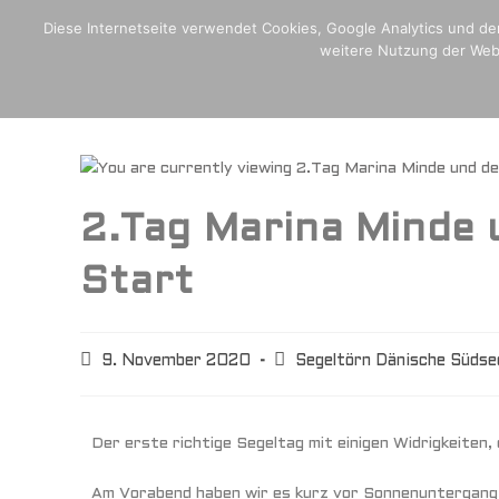
Home
Crew,Schiff und Media
Blogseite
Plan Internati
Diese Internetseite verwendet Cookies, Google Analytics und den
weitere Nutzung der Webs
H
2.Tag Marina Minde u
Start
9. November 2020
Segeltörn Dänische Südse
Der erste richtige Segeltag mit einigen Widrigkeiten,
Am Vorabend haben wir es kurz vor Sonnenuntergang (