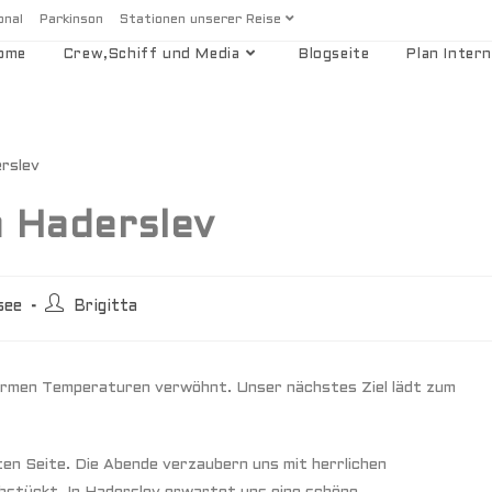
onal
Parkinson
Stationen unserer Reise
ome
Crew,Schiff und Media
Blogseite
Plan Intern
h Haderslev
see
Brigitta
armen Temperaturen verwöhnt. Unser nächstes Ziel lädt zum
en Seite. Die Abende verzaubern uns mit herrlichen