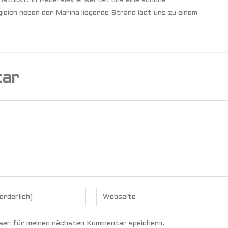
stückt. In Haderslev erwartet uns eine schöne
eich neben der Marina liegende Strand lädt uns zu einem
tar
ser für meinen nächsten Kommentar speichern.