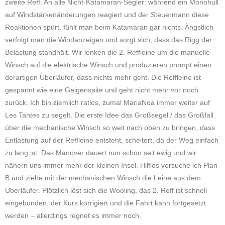
zweite Reff. An alle Nicht-Katamaran-Segler: während ein Monohull
auf Windstärkenänderungen reagiert und der Steuermann diese
Reaktionen spürt, fühlt man beim Katamaran gar nichts. Ängstlich
verfolgt man die Windanzeigen und sorgt sich, dass das Rigg der
Belastung standhält. Wir lenken die 2. Reffleine um die manuelle
Winsch auf die elektrische Winsch und produzieren prompt einen
derartigen Überläufer, dass nichts mehr geht. Die Reffleine ist
gespannt wie eine Geigensaite und geht nicht mehr vor noch
zurück. Ich bin ziemlich ratlos, zumal MariaNoa immer weiter auf
Les Tantes zu segelt. Die erste Idee das Großsegel / das Großfall
über die mechanische Winsch so weit nach oben zu bringen, dass
Entlastung auf der Reffleine entsteht, scheitert, da der Weg einfach
zu lang ist. Das Manöver dauert nun schon seit ewig und wir
nähern uns immer mehr der kleinen Insel. Hilflos versuche ich Plan
B und ziehe mit der mechanischen Winsch die Leine aus dem
Überläufer. Plötzlich löst sich die Wooling, das 2. Reff ist schnell
eingebunden, der Kurs korrigiert und die Fahrt kann fortgesetzt
werden – allerdings regnet es immer noch.